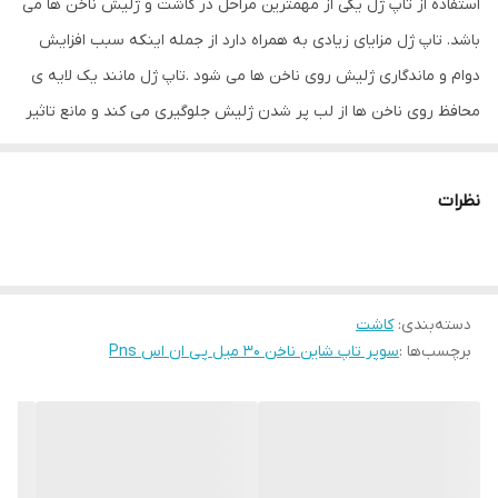
استفاده از تاپ ژل یکی از مهمترین مراحل در کاشت و ژلیش ناخن ها می
باشد. تاپ ژل مزایای زیادی به همراه دارد از جمله اینکه سبب افزایش
دوام و ماندگاری ژلیش روی ناخن ها می شود .تاپ ژل مانند یک لایه ی
محافظ روی ناخن ها از لب پر شدن ژلیش جلوگیری می کند و مانع تاثیر
منفی نور آفتاب و تغییر رنگ ژلیش می شود .برای خشک کردن تاپ ژل
حتما باید از دستگاه های ال ای دی یو وی استفاده کرد .
نظرات
سوپر تاپ ژل نیز نوعی تاپ ژل است منتها غلظت بالاتری داشته و مدت
ماندگاری ژلیش را به نسبت تاپ ژل بیشتر میکند .در سوپر تاپ ژل
مزایای تاپ ژل ها را با توان بیشتری روی ژلیش پیاده می کند .
دسته‌بندی
:
کاشت
کمپانی پی ان اس PNS یکی از برترین و بزرگترین کمپانی های تولید
برچسب‌ها :
سوپر تاپ شاین ناخن 30 میل پی ان اس Pns
کننده محصولات کاشت ناخن در سال های اخیر بوده است .سوپر تاپ ژل
پی ان اس PNS مانند سایر محصولات این کمپانی از کیفیت بسیار بالا و
قیمت مناسبی برخوردار است . این محصول بخصوص برای آن دسته از
ناخنکارانی که کیفیت مواد مورد استفاده برایشان مهم است بسیار