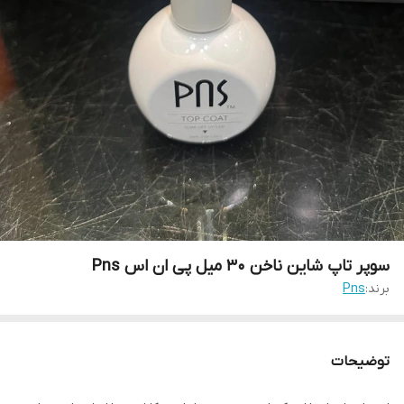
سوپر تاپ شاین ناخن 30 میل پی ان اس Pns
برند:
Pns
توضیحات