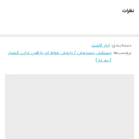
نظرات
دسته‌بندی
:
ابزار کاشت
برچسب‌ها :
دستکش دستپوش / پاپوش حوله ای پارافین تراپی کشدار
(بند دار)