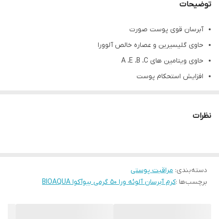
توضیحات
آبرسان قوی پوست صورت
حاوی گلیسیرین و عصاره خالص آلوورا
حاوی ویتامین های A ،E ،B ،C
افزایش استحکام پوست
ضد پیری و چین و چروک صورت
جذب سریع و خیلی سبک
نظرات
کرم آبرسان مرطوب کننده آلوئه ورا بیوآکوا 50 گرم
کرم آبرسان مرطوب کننده آلوئه ورا بیوآکوا با دا
ر
ا بودن فرمولاسیون
ویژه و با بهره گیری از ترکیباتی از جمله گلیسیرین و عصاره آلوورا که
دسته‌بندی
:
مراقبت پوستی
سرشار از ویتامین های ویتامین های کاربردی برای پوست بوده که با
برچسب‌ها :
کرم آبرسان آلوئه ورا 50 گرمی بیوآکوا BIOAQUA
افزایش ویژگی آبرسانی به پوست مانع از پیری زود رس آن خواهد شد.
این محصول با هر نوع پوستی سازگاری داشته و با خاصیت ضدالتهابی