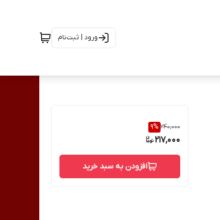
ورود | ثبت‌نام
9
%
240,000
217,000
افزودن به سبد خرید