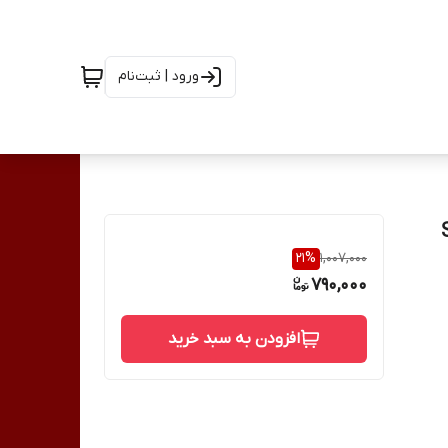
ورود | ثبت‌نام
 SP103
21
%
1,007,000
790,000
افزودن به سبد خرید