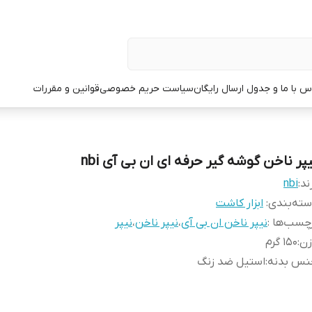
س با ما و جدول ارسال رایگان
سیاست حریم خصوصی
قوانین و مقررات
یپر ناخن گوشه گیر حرفه ای ان بی آی nbi
ند:
nbi
ته‌بندی
:
ابزار کاشت
چسب‌ها :
نیپر ناخن ان بی آی
،
نیپر ناخن
،
نیپر
زن
:
150 گرم
نس بدنه
:
استیل ضد زنگ