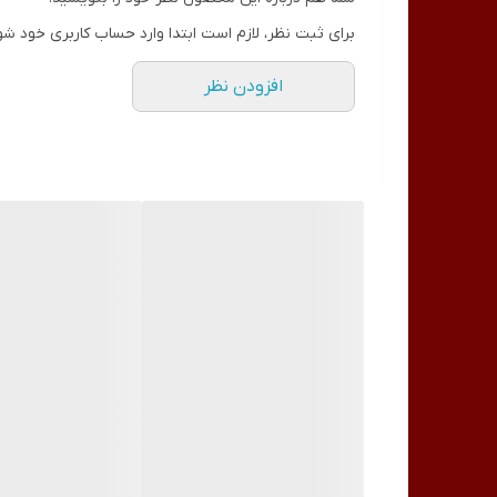
می کند. برای پاکسازی منافذ پوست از آلودگی و چربی م
برای ثبت نظر، لازم است ابتدا وارد حساب کاربری خود شو
مواد مغذی فراوان مثل عصاره بلوبری، روغن جوجوبا، سدی
افزودن نظر
افزایش خاصیت کشسانی و مرطوب و نرم شدن پوست شما 
آسیب های ناشی از آفتاب کمک می کند. به کمک تونر بلو
جذب آلودگی و ایجاد جوش سر سیاه درون منافذ باز پوس
خصوصیات تونر بیواکوا مدل بلوبری حجم 120 میلی لیتر
کمک به رفع مشکلات پوست
آبرسان و تغذیه کننده
حاوی عصاره بلوبری
تاثیر گذاری طولانی مدت
روشن کننده
ایجاد خاصیت کشسانی
بسیار مغذی
نرم کننده