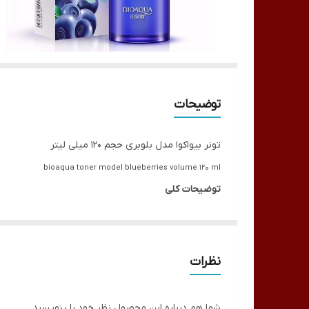
توضیحات
تونر بیواکوا مدل بلوبری حجم 120 میلی لیتر
bioaqua toner model blueberries volume 120 ml
توضیحات کلی
از زمان تأسیس برند بایو‌آکوا ، به دلیل کیفیت محصولا
به هدف خود رسیده است. 
برند بایوآکوا با شعار “زیبایی رنگ واقعی شماست” توانس
نظرات
تونر بلوبری واندر بی نظیر، خاصیت رطوبت رسانی فوق ا
رطوبت رسانی بالا، در سفید کردن پوست و افزایش درخشن
شما هم درباره این محصول نظر خود را بنویسید.