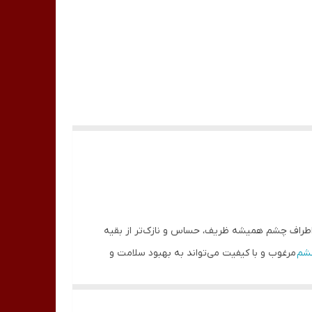
اطراف چشم همیشه ظریف، حساس و نازک‌تر از بقیه
چشم
مرغوب و با کیفیت می‌تواند به بهبود سلامت و
 ظریف و حساس دور چشم را تقویت کرده و باعث کاهش علائم تیرگی و خطوط زیر
های پوستی چین و چروک را کاهش می‌دهد. کرم دور