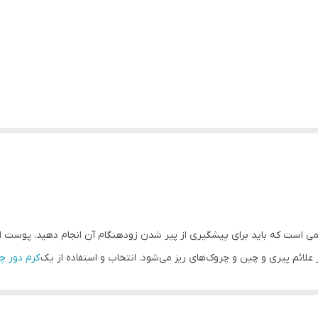
می است که باید برای پیشگیری از پیر شدن زودهنگام آن انجام دهید. پوست 
ائم پیری و چین و چروک‌های ریز می‌شود. انتخاب و استفاده از یک
کرم دور 
زیبایی پوست اطراف چشم کمک کند. کرم دور چشم برنج 20گرم بیوآکوا با فرمولاسیون فوق‌العاده خود پوست
صیت روشن کنندگی بوده که موجب از بین رفتن تیرگی شده و با نفوذ به لایه‌