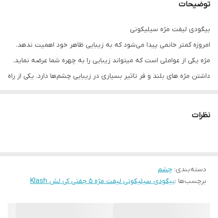
توضیحات
بیگودی لیفت مژه سیلیکونی
امروزه کمتر خانمی پیدا می‌شود که به زیبایی ظاهر خود اهمیت ندهد.
مژه یکی از عواملی است که میتواند زیبایی را به چهره شما عرضه نماید.
داشتن مژه های بلند و فر تاثیر بسیاری در زیبایی چشم‌ها دارد. یکی از راه
برای داشتن مژه های بلند و فر لیفت مژه است که عملی بسیار ظریف
است. بیگودی یکی از لوازمی است که در لیفت مژه از آن استفاده می‌شود.
نظرات
انتخاب بیگودی مناسب در لیفت مژه از اهمیت زیادی برخوردار است و
میتواند تاثیر به سزایی در نتیجه کار داشته باشد
انواع بیگودی مژه:
دسته‌بندی
:
چشم
۱- بیگودی‌های مژه در انواع مختلفی از نظر جنس، اندازه و شکل موجود
برچسب‌ها :
بیگودی سیلیکونی لیفت مژه 5 جفتی کی لش Klash
هستند. جنس بیگودی‌های مژه معمولاً از پلاستیک، فلز یا سیلیکون
است. بیگودی‌های پلاستیکی ارزان‌تر هستند اما ممکن است به مژه‌ها
آسیب برسانند. بیگودی‌های فلزی ماندگاری بیشتری دارند اما ممکن است