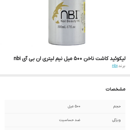
لیکوئید کاشت ناخن 500 میل نیم لیتری ان بی آی nbi
برند:
nbi
مشخصات
حجم
500 میل
ویژگی
ضد حساسیت