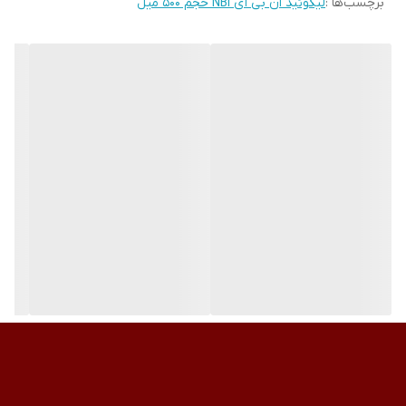
برچسب‌ها :
لیکوئید ان بی آی NBI حجم ۵۰۰ میل
این محصول دارای بوی کمی بوده و دارای ثبات رنگی بسیار خوبی
است.تولید شده از اتیل متا اکریلیت ۱۰۰ درصد بوده و پیوندهای تقاطعی
منومری آنها باعث استحکام این مواد شده است.این فرمولاسیون به
منظور اطمینان از کاربری فوق العاده مواد طراحی شده است. با این ویژگی
که این مواد به خودی خود صاف می‌شوندو نیاز بسیار کمی به سوهان
دارند.