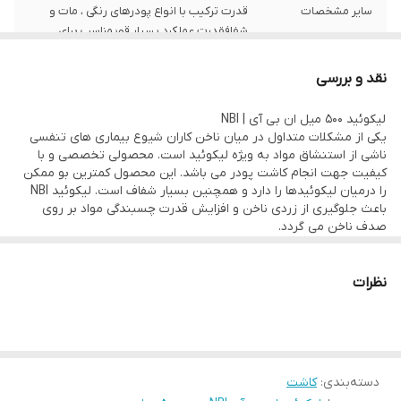
سایر مشخصات
قدرت ترکیب با انواع پودرهای رنگی ، مات و
شفافقدرت عملکرد بسیار قویمناسب برای
کاشت پودرایجاد بافت یکنواختتسهیل
چسبندگی مواد به ناخنافزایش مدت زمان بین
نقد و بررسی
ترمیمجلوگیری از لیفت ناخنتراکم حجمی
مناسبمناسب کاشت فرنچ و طراحی آکواریومی
لیکوئید 500 میل ان بی آی | NBI
مناسب افراد آماتور و حرفه ای
یکی از مشکلات متداول در میان ناخن کاران شیوع بیماری های تنفسی
ناشی از استنشاق مواد به ویژه لیکوئید است. محصولی تخصصی و با
کیفیت جهت انجام کاشت پودر می باشد. این محصول کمترین بو ممکن
را درمیان لیکوئیدها را دارد و همچنین بسیار شفاف است. لیکوئید NBI
باعث جلوگیری از زردی ناخن و افزایش قدرت چسبندگی مواد بر روی
صدف ناخن می گردد.
نظرات
دسته‌بندی
:
کاشت