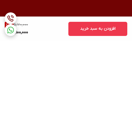
5,170,000
20
%
افزودن به سبد خرید
4,100,000
برگشت به بالا