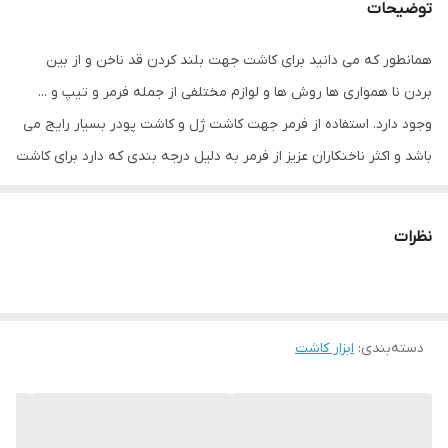
توضیحات
همانطور که می دانید برای کاشت جهت بلند کردن قد ناخن و از بین
بردن نا همواری ها روش ها و لوازم مختلفی از جمله فرمر و تیپ و ...
وجود دارد. استفاده از فرمر جهت کاشت ژل و کاشت پودر بسیار رایج می
باشد و اکثر ناخنکاران عزیز از فرمر به دلیل درجه بندی که دارد برای کاشت
های فانتزی استفاده می کنند اما نکته ای که وجود دارد این است که
صدف ناخن همه افراد با هم یکی نیست و برای افرادی که صدف ناخن
نظرات
پهنی دارند بهتر است که از پینچر در کاشت با فرمر استفاده شود چرا که
پینچر در کاشت باعث جمع و باریک شدن مواد می شود و در صورت عدم
استفاده از پینچر برای کاشت ناخن هایی صدف پهن دارند، ناخن قوس
دسته‌بندی
:
ابزار کاشت
زیادی پیدا می کند که ظاهر خوبی پیدا نمی کند و ناخن را از فرم طبیعی
خود خارج می کند.
کروم چیست
کروم فلزی است که می تواند سایر فلزات را ضد زنگ کند و باعث جلوگیری