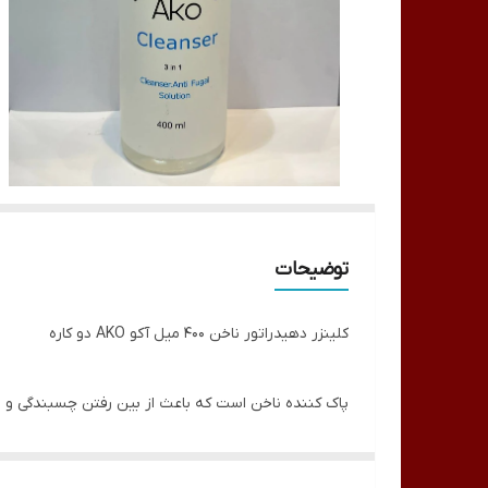
توضیحات
کلينزر دهيدراتور ناخن 400 ميل آکو AKO دو کاره
پاک کننده ناخن است که باعث از بین رفتن چسبندگی و ن