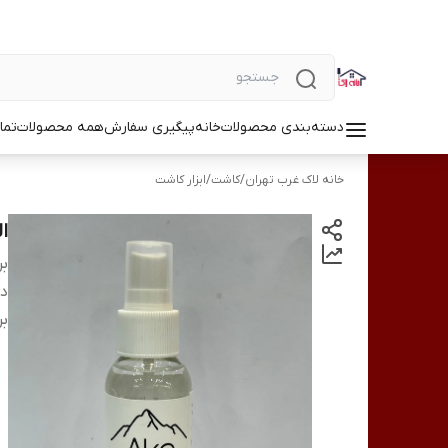
دسته‌بندی محصولات
خانه
پیگیری سفارش
همه محصولات
تما
خانه لاک غرب تهران
/
کاشت
/
ابزار کاشت
الک
بر
دس
بر