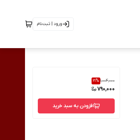
ورود | ثبت‌نام
21
%
1,004,000
790,000
افزودن به سبد خرید