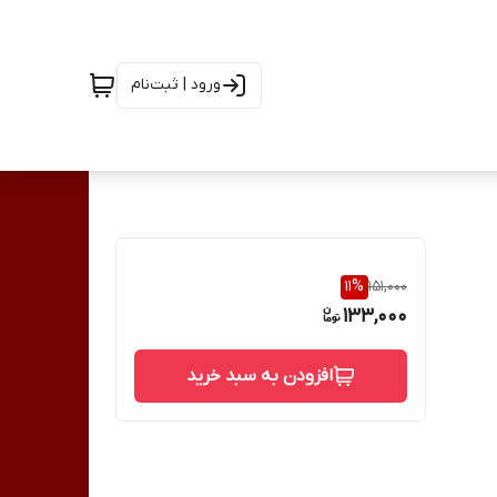
ورود | ثبت‌نام
11
%
151,000
133,000
افزودن به سبد خرید