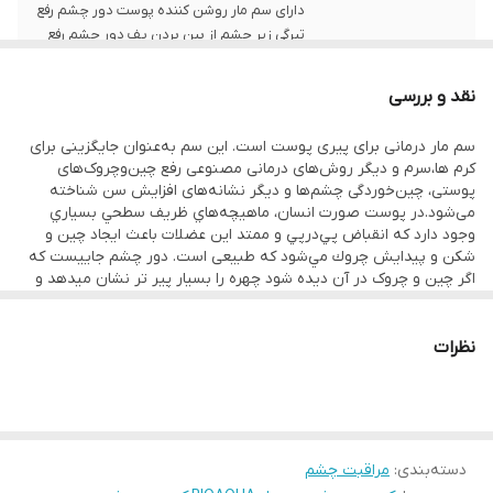
دارای سم مار روشن کننده پوست دور چشم رفع
تیرگی زیر چشم از بین بردن پف دور چشم رفع
گودی زیر چشم
نقد و بررسی
سم مار درمانی برای پیری پوست است. این سم به‌عنوان جایگزینی برای
کرم ها،سرم و دیگر روش‌های درمانی مصنوعی رفع چین‌وچروک‌های
پوستی، چین‌خوردگی چشم‌ها و دیگر نشانه‌های افزایش سن شناخته
می‌شود.در پوست صورت انسان، ماهيچه‌‌هاي ظريف سطحي بسياري
وجود دارد كه انقباض پي‌درپي و ممتد اين عضلات باعث ايجاد چين و
شكن و پيدايش چروك مي‌شود که طبیعی است. دور چشم جاییست که
اگر چین و چروک در آن دیده شود چهره را بسیار پیر تر نشان میدهد و
این یک مشکل بزرگ است.راه های پرخطر و پر هزینه بسیاری وجود دارند
که همگی عوارض خود را دارند. سریع ترین راه برای خلاصی از چین و
چروک و تیرگی و پف زیر چشم با کرم دور چشم سم مار بیوآکوا.مطمعنا
نظرات
نام برند بیوآکوا به گوشتان خورده و شاید یک بار از محصولات بیوآکوا
استفاده کرده اید.بیواکوا یکی از محبوب ترین و معتبر ترین برند های دنیا
در زمینه محصولات مراقبتی پوست و زیبایی میباشد.
دسته‌بندی
:
مراقبت چشم