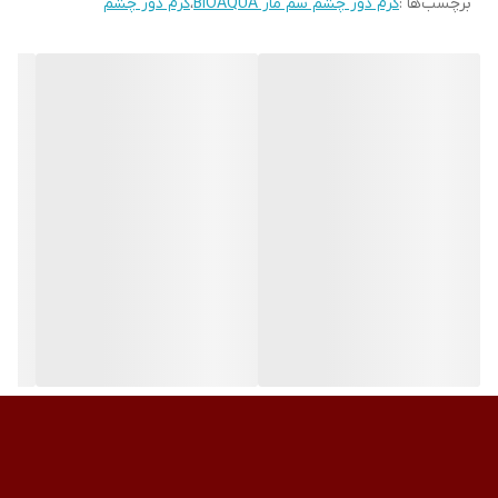
برچسب‌ها :
کرم دور چشم سم مار BIOAQUA
،
کرم دور چشم