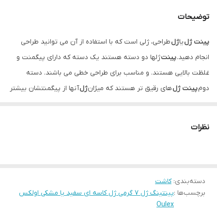
توضیحات
پینت ژل
یا
ژل
طراحی، ژلی است که با استفاده از آن می توانید طراحی
انجام دهید.
پینت
ژلها دو دسته هستند یک دسته که دارای پیگمنت و
غلظت بالایی هستند. و مناسب برای طراحی خطی می باشند. دسته
دوم
پینت ژل
های رقیق تر هستند که میژان
ژل
آنها از پیگمنتشان بیشتر
است.
نظرات
دسته‌بندی
:
کاشت
برچسب‌ها :
پینتینگ ژل 7 گرمی ژل کاسه ای سفید یا مشکی اولکس
Oulex