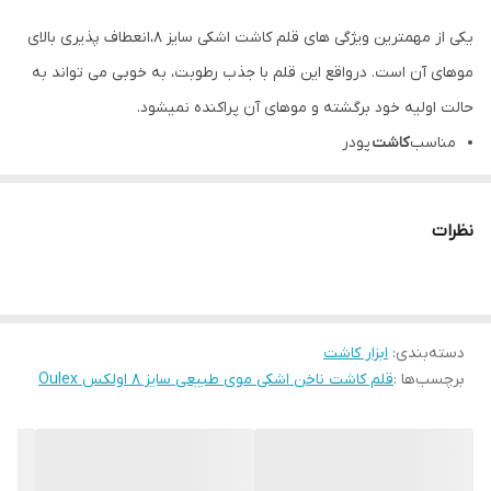
یکی از مهمترین ویژگی های قلم کاشت اشکی سایز 8،انعطاف پذیری بالای
موهای آن است. درواقع این قلم با جذب رطوبت، به خوبی می تواند به
حالت اولیه خود برگشته و موهای آن پراکنده نمیشود.
مناسب
کاشت
پودر
بدون ایجاد حساسیت
قابل شستشو
نظرات
مناسب ناخنکاران حرفه ای
کیفیت بالا و مقرون به صرفه
ارتفاع
قلم مو
مناسب و ارگونومی
دسته‌بندی
:
الیاف طبیعی
ابزار کاشت
برچسب‌ها :
قلم کاشت ناخن اشکی موی طبیعی سایز 8 اولکس Oulex