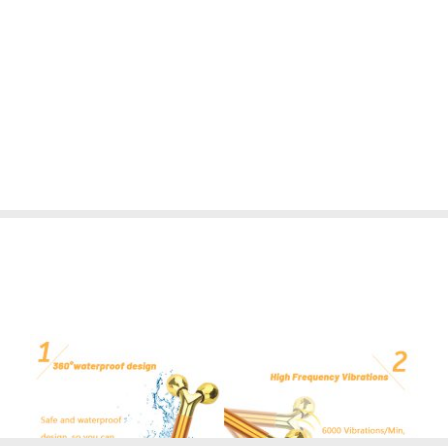
کیف حمل
ط پیری
رین برای ریکاوری