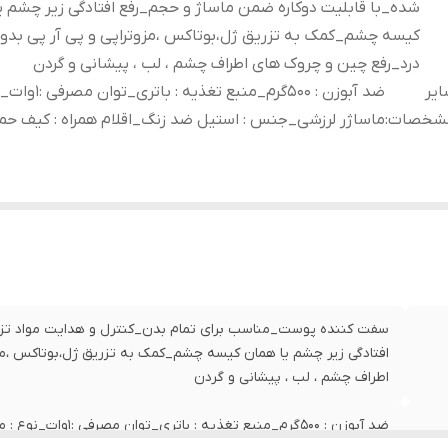
شده_با قابلیت دوکاره ضمن ماساژ و حجم_رفع افتادگی زیر چشم ی
کیسه چشم_کمک به تزریق ژل،بوتاکس ،مزوتراپی و پی آر پی بدو
درد_رفع چین و چروک های اطراف چشم ، لب ، پیشانی و گردن
یر
ضد آبوزن : 500گرم_منبع تغذیه : ب
شخصات
:
ماساژر لرزشی_جنس : استیل ضد زنگ_اقلام همراه : کیف حم
سفت کننده پوست_مناسب برای تمام بدن_کنترل و هدایت مواد تزری
افتادگی زیر چشم یا همان کیسه چشم_کمک به تزریق ژل،بوتاکس ،مز
اطراف چشم ، لب ، پیشانی و گردن
ضد آبوزن : 500گرم_من