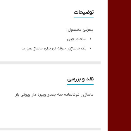
توضیحات
معرفی محصول :
ساخت چین
یک ماساژور حرفه ای برای ماساژ صورت
بهبود گردش خون ، جلوگیری از چین و چروک و خطو
موارد استفاده :
ماساژوری طراحی شده جهت مصارف خانگی و روزانه
نقد و بررسی
دستگاهی مناسب جهت ورزشکاران حرفه ای بعد از تم
ماساژور فوقالعاده سه بعدی ویبره دار بیوتی بار
ویژگی ها :
ماساژور صورت
سفت کننده پوست
مناسب برای تمام بدن