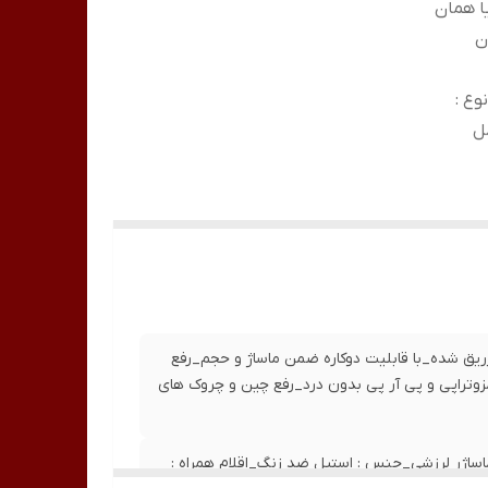
ا همان
ن
اتری_توان مصرفی :1وات_نوع :
ل
ق شده_با قابلیت دوکاره ضمن ماساژ و حجم_رفع
وتراپی و پی آر پی بدون درد_رفع چین و چروک های
بع تغذیه : باتری_توان مصرفی :1وات_نوع : ماساژر لرزشی_جنس : استیل ضد زنگ_اقلام همراه :