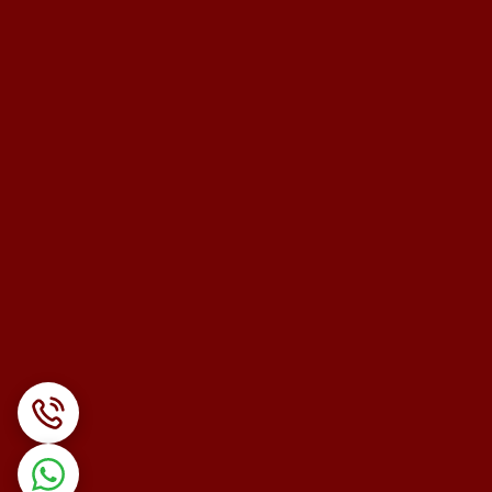
 می کند و طرح سه بعدی منحصربفردی شبیه به حرف
لیسی ’’ ‘‘Vایجاد می کند تا با انحنای موجود در تمامی قسمت های بدن تناسب داشته باشد. سر ’’T‘‘ شکل بیوتی بار برای تولید 6000 ارتعاش در دقیقه طراحی شده و برای سفت نمودن
هنگام استحمام می توان از این محصول استفاده کرد و از آن لذت برد چون محصول طراحی ضد آب 360 درجه ای خاصی دارد. به علاوه، شکل ’’T‘‘ 360 درجه ای و غلتک سه بعدی ماساژ صورت
بدون محدودیت مکانی و زمانی استفاده کنید چون این
گاه از عملکرد پایداری برخوردار بوده و حرکت گردش
ی دارند به طوری که نمی توان آن ها را را داخل دستگاه