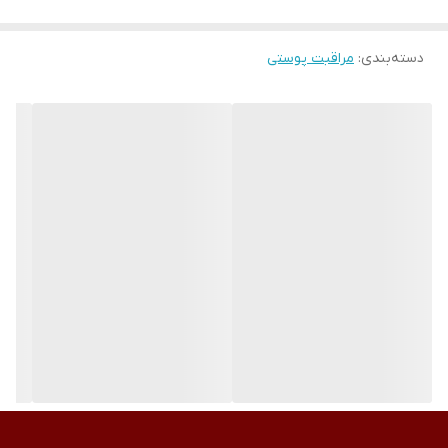
میکند و میتواند پوست شما را در برابر در رادیکال های آزاد محافظت
کند.
دسته‌بندی
:
مراقبت پوستی
این کرم بسیار سبک است و مناسب استفاده روزانه است که رطوبت
مورد نیاز پوست را در اختيار پوست شما قرار داده و موجب افزایش
درخشندگی و لطافت پوست میشود.
نحوه مصرف:
هر صبح و شب مقداری از کرم را روی پوست تمیز ماساژ دهید تا کاملاً
جذب شود.
ژل کرم آبرسان شکوفه گیلاس NERLin
حاوی عصاره شکوفه گیلاس ، هیالورونیک اسید ، ویتامین ای و B12
بازسازی و احیا کننده پوست
فرم دهنده و سفت کننده صورت
روشن و یکنواخت کننده رنگ پوست
آبرسان و مرطوب کننده