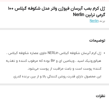
ژل کرم بمب آبرسان فیوژن واتر مدل شکوفه گیلاس 100
گرمی نرلین Nerlin
برند:
Nerlin
توضیحات
ژل کرم آبرسان شکوفه گیلاس NERLin حاوی عصاره شکوفه گیلاس ،
هیالورونیک اسید ، ویتامین ای و B12 بوده که مرطوب کننده و تغذیه
کننده پوست است و باعث مراقبت از پوست می‌شود.
این محصول دارای قدرت روشن کنندگی بالا و از بین برنده کدری
پوست است.
عصاره شکوفه گیلاس باعث رشد سلول های جدید و حذف سلول های
نظرات
مرده و قدیمی خواهد شد. همچنین وجود ویتامین ای و B12 در این
فوم به تغذیه و رطوبت رسانی بهتر پوست شما در طول روز کمک