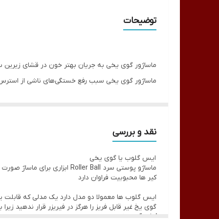
تعداد
توضیحات
ماساژور گوی یخی به جریان بهتر خون در قشای زیرین 
ماساژور گوی یخی سبب رفع خستگی‌های ناشی از استرس‌ها
ریخته گوی را در آن قرار داده و ظرف را به مدت 20 دقیق در داخل یخچال بگذارید. در فصل زمستان 10 دقیق نگهداری در یخچال کافیست. توجه داشته باشید که گوی یخی را در فریزر نگذارید.
نقد و بررسی
ایس گلوب یا گوی یخی
ماساژو پوستی سرد Roller Ball
کیر ها محبوبیت فراوان دارد
ایس گلوب ها معمولا دو مدل دارد یک مدلی که قابلت یخ زدن 
گوی یخ غیر قابل فریز را هرگز در فیریزر قرار ندهید زیر
فواید گوی یخی :