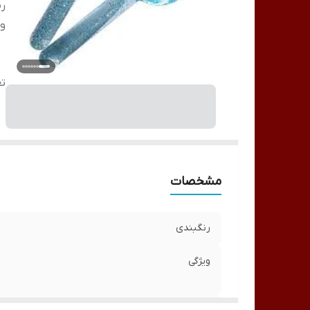
رن
وی
تع
مشخصات
رنگبندی
ویژگی