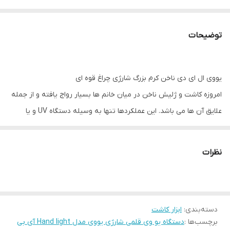
توضیحات
یووی ال ای دی ناخن کرم بزرگ شارژی چراغ قوه ای
امروزه کاشت و ژلیش ناخن در میان خانم ها بسیار رواج یافته و از جمله
علایق آن ها می باشد. این عملکردها تنها به وسیله دستگاه UV و یا
دستگاه UV LED امکان پذیر می باشد.
یووی ال ای دی ناخن کرم بزرگ
شارژی چراغ قوه ای
نوعی دستگاه سبک و کوچک می باشد که دارای قدرت
نظرات
بالایی دارد.
مشخصات یووی ال ای دی
– جنس بدنه: پلاستیک
دسته‌بندی
– طول موج: 400 نانومتر
:
ابزار کاشت
برچسب‌ها :
دستگاه یو وی قلمی شارژی یووی مدل Hand light آی بی
– وزن: 80 گرم