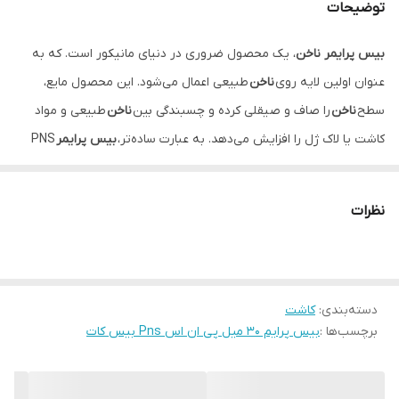
توضیحات
بیس پرایمر ناخن
، یک محصول ضروری در دنیای مانیکور است. که به
عنوان اولین لایه روی
ناخن
طبیعی اعمال می‌شود. این محصول مایع،
سطح
ناخن
را صاف و صیقلی کرده و چسبندگی بین
ناخن
طبیعی و مواد
کاشت یا لاک ژل را افزایش می‌دهد. به عبارت ساده‌تر،
بیس پرایمر
PNS
مانند یک چسب دو طرفه عمل می‌کند و باعث می‌شود.
نظرات
دسته‌بندی
:
کاشت
برچسب‌ها :
بیس پرایم 30 میل پی ان اس Pns بیس کات