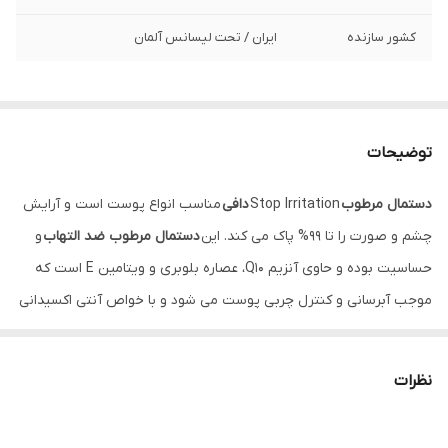
کشور سازنده
ایران / تحت لیسانس آلمان
توضیحات
دستمال مرطوب
Stop Irritation
دافی
مناسب انواع پوست است و آرایش
چشم و صورت را تا 99% پاک می کند. این
دستمال مرطوب ضد التهاب
و
حساسیت بوده و حاوی آنزیم Q10، عصاره بلوبری و ویتامین E است که
موجب آبرسانی و کنترل چربی پوست می شود و با خواص آنتی اکسیدانی
از پوست در برابر پیری و چین و چروک محافظت می کند.
نظرات