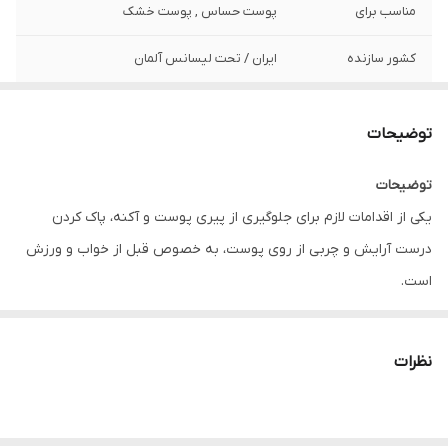
مناسب برای
پوست حساس , پوست خشک
کشور سازنده
ایران / تحت لیسانس آلمان
توضیحات
توضیحات
یکی از اقدامات لازم برای جلوگیری از پیری پوست و آکنه، پاک کردن
درست آرایش و چربی از روی پوست، به خصوص قبل از خواب و ورزش
است.
دستمال مرطوب‌های Q10، حاوی کوآنزیم کیوتن بوده که نوعی
آنتی‌اکسیدان و جلوگیری کننده از پیری پوست است. این محصول،
نظرات
پاک‌کننده قوی آرایش، آلودگی و چربی اضافی پوست بوده و برای
پوست‌های نرمال تا خشک مناسب است.
استفاده از دستمال مرطوب Q10 به عنوان آرایش پاک‌کن، موجب کنترل