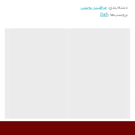
دسته‌بندی
:
مراقبت پوستی
سطح چربی و رطوبت پوست، آبرسانی و همچنین تغذیه پوست با
برچسب‌ها :
Dafi
اسیدهای چرب مفید می‌شود.
دستمال مرطوب Q10 طرح میوه آووکادو دافی، فاقد الکل، صابون و پارابن
بوده و حاوی عصاره آووکادو و اسید آمینه‌‌های مفید روشن کننده و سفت
کننده پوست می‌باشد. این دستمال مرطوب آرایش پاک‌کن، همچنین
نقش ضدالتهابی داشته و برای صورت و چشم مناسب است. این محصول
با قدرت بالا در آبرسانی و پاک‌کنندگی، از ایجاد پیری زودرس و ایجاد منافذ
باز ناشی از مواد آرایشی جلوگیری می‌کند.
مزایا
• کنترل سطح چربی پوست
• آبرسان و کنترل‌کننده رطوبت
• فاقد الکل، پارابن و صابون
• آبرسان پوست