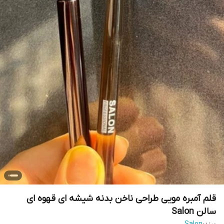
قلم آمبره مویی طراحی ناخن بدنه شیشه ای قهوه ای
سالن Salon