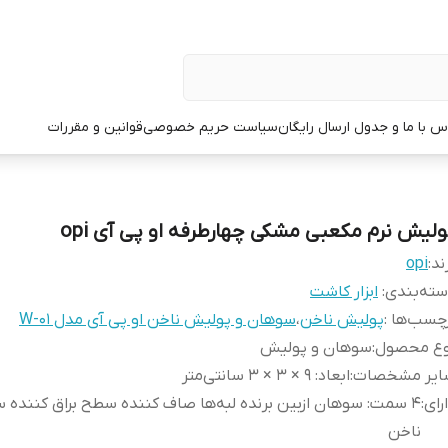
س با ما و جدول ارسال رایگان
سیاست حریم خصوصی
قوانین و مقررات
ولیش نرم مکعبی مشکی چهارطرفه او پی آی opi
ند:
opi
ته‌بندی
:
ابزار کاشت
چسب‌ها :
پولیش ناخن
،
سوهان و پولیش ناخن او پی آی مدل W-01
وع محصول
:
سوهان و پولیش
ایر مشخصات
:
ابعاد: ۹ × ۳ × ۳ سانتی‌متر
رای
:
۴ سمت: سوهان ازبین برنده لبه‌ها صاف کننده سطح براق کننده
ناخن