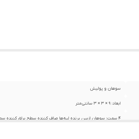
سوهان و پولیش
ابعاد: ۹ × ۳ × ۳ سانتی‌متر
۴ سمت: سوهان ازبین برنده لبه‌ها صاف کننده سطح براق کننده سطح ناخن