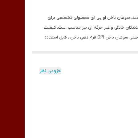
وب هستند. سوهان ناخن او پی آی محصولی تخصصی برای
کنندگان خانگی و غیر حرفه ای نیز مناسب است. کیفیت
بالای آن می تواند موجب فرم دادن به ناخن شده به علاوه هیچ گونه آسیبی به پوست نازک اطراف ناخن ها وارد نمی سازد. ویژگی های اصلی سوهان ناخن OPI فرم دهی ناخن ، قابل استفاده
با درجات مختلف ، کارآیی چند منظوره ، عدم آسیب به
افزودن نظر