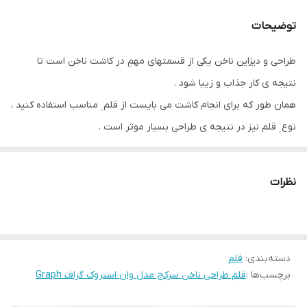
توضیحات
طراحی و دیزاین ناخن یکی از قسمتهای مهمِ در کاشت ناخن است تا
نتیجه ی کار جذاب و زیبا شود .
همان طور که برای انجام کاشت می بایست از قلم ِ مناسب استفاده کنید ،
نوع ِ قلم نیز در نتیجه ی طراحی بسیار موثر است .
برای کاشت با پودر اکرولیک قلم های ساخته از الیاف طبیعی و برای کاشت
با ژل قلم های دارای الیاف مصنوعی مناسب هستند.
نظرات
برای طراحی و گلسازی نیز قلم های سرکج پیشنهاد می شود .
با استفاده از قلم های وان استروک برند تتیس که فرچه ضخیم تر و بلند
تری دارند براحتی می توانید در طراحی ناخن استفاده کنید .
دسته‌بندی
:
قلم
با این قلم مو می توانید طرحِ گلبرگ و همچنین طرح های مشابه را
برچسب‌ها :
قلم طراحی ناخن سرکج مدل وان استروک گراف Graph
طراحی کنید که در این موضوع سرِ کجِ این قلم بسیار کاربردی است .
دسته این قلم مو از جنس چوب می باشد که مزیتِ آن این است که در