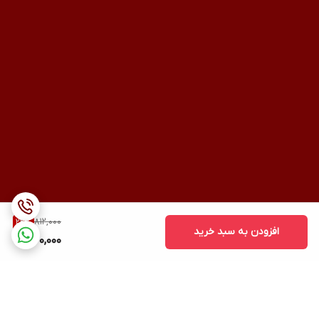
812,000
22
%
افزودن به سبد خرید
630,000