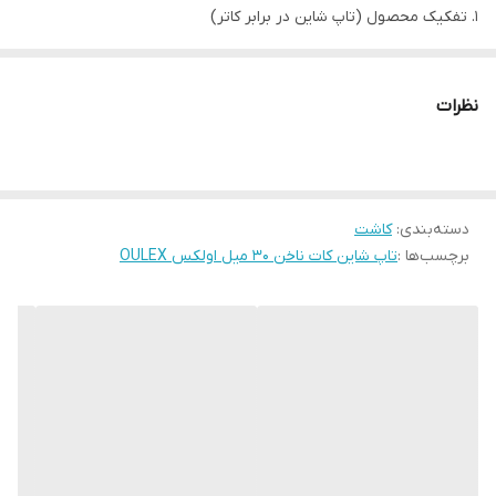
۱. تفکیک محصول (تاپ شاین در برابر کاتر)
تاپ شاین (Top Shine):
این محصول یک لایه نهایی ژل است که برای
درخشش و محافظت از لاک‌ژل یا کاشت استفاده می‌شود و حجم ۳۰
نظرات
میلی‌لیتر برای آن بسیار منطقی و رایج است (معمولاً در بطری‌های
سالنی یا کاسه‌ای بزرگ عرضه می‌شوند).
کات ناخن (Cutter):
اگر منظور شما ابزاری برای بریدن تیپ‌های ناخن
دسته‌بندی
:
است، این یک
کاشت
ابزار فلزی
است و اصلاً واحد اندازه‌گیری «۳۰ میل» برای
برچسب‌ها :
تاپ شاین کات ناخن 30 میل اولکس OULEX
آن معنا ندارد. اگر در سایتی با عنوان «کات ناخن ۳۰ میل» برخورد
کرده‌اید، به احتمال ۹۹٪ منظورشان همان «تاپ کات» (Top Coat) یا
«تاپ شاین» است.
۲. برند اولکس (OULEX)
برند اولکس در بازار ایران به‌عنوان یک برند اقتصادی و پرکاربرد در لوازم
کاشت ناخن شناخته می‌شود. با توجه به اینکه نام آن در فروشگاه‌های
تخصصی مانند «لاوین گالری» آمده است، محصولاتش اصالت دارند، اما