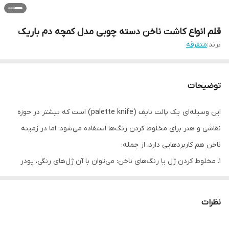
قلم انواع کاشت ناخن دسته چوبی مدل کمچه دم باریک
برند:
متفرقه
توضیحات
این وسیله‌ای یک پالت نایف (palette knife) است که بیشتر در حوزه
نقاشی و هنر برای مخلوط کردن رنگ‌ها استفاده می‌شود. اما در زمینه
ناخن هم کاربردهایی دارد، از جمله:
1. مخلوط کردن ژل یا رنگ‌های ناخن: می‌توان با آن ژل‌های رنگی، پودر
کروم یا پیگمنت‌ها را روی یک پالت ترکیب کرد.
2. برداشتن مقدار مناسبی از ژل یا پودر: برای اعمال روی ناخن یا انتقال
نظرات
به قالب یا قلم‌مو.
3. ایجاد طراحی‌های خاص روی ناخن: در برخی سبک‌های ناخن‌آرایی مثل