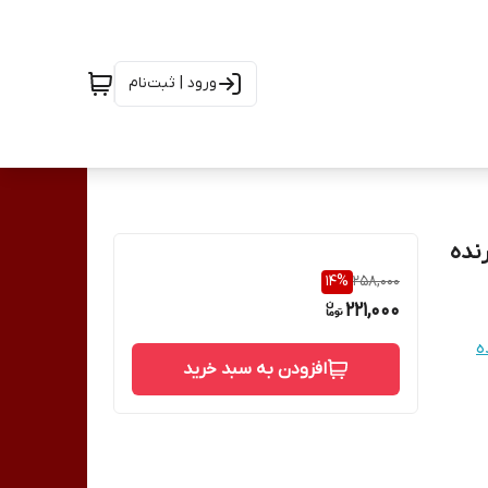
ورود | ثبت‌نام
14
%
258,000
221,000
افزودن به سبد خرید