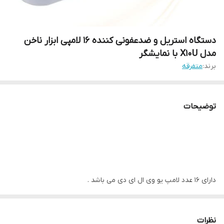
دستگاه استریل و ضدعفونی کننده 16 لامپی ابزار ناخن
مدل X10U با نمایشگر
برند:
متفرقه
توضیحات
دارای 16 عدد لامپ یو وی ال ای دی می باشد .
که برای استریل کردن ابزار فلزی یا استیل ناخنکاران کاربرد دارد.
این دستگاه با ساختاری مهندسی که دارد به وسیله اشعه ماروا بنفش
نظرات