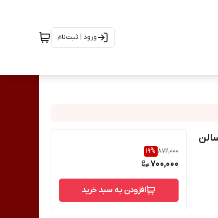
ورود | ثبت‌نام
ی قلمی شارژی یووی هندلایت مدل SK900 سالن
19
%
872,000
700,000
افزودن به سبد خرید