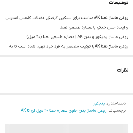
توضیحات
روغن ماساژ نعنا AK:
مناسب برای تسکین گرفتگی عضلات، کاهش استرس
و ایجاد حس خنکی با عصاره طبیعی نعنا.
روغن ماساژ پدیکور و بدن AK | عصاره طبیعی نعنا (110 میل)
روغن ماساژ نعنا AK
با ترکیب منحصر به فرد خود تهیه شده است تا به
شما تجربه‌ای بی‌نظیر از آرامش عضلانی، کاهش گرفتگی ماهیچه‌ها و
طراوت را ارائه دهد. این محصول که حاوی عصاره طبیعی نعنا است،
نظرات
می‌تواند تنش‌ها و گرفتگی‌های عضلات را کم کرده و با تحریک جریان
خون، احساس سبکی و شادابی را در بدن شما ایجاد کند.
خواص خنک‌کنندگی و آرامش‌بخش نعنا باعث شده است که این روغن
دسته‌بندی
:
پدیکور
یکی از بهترین گزینه‌ها برای ماساژ حرفه‌ای و خانگی باشد. روغن ماساژ
برچسب‌ها :
روغن ماساژ بدن حاوی عصاره نعنا 110 میل ای کا AK
نعنا به سرعت جذب پوست می‌شود، بدون ایجاد حس چسبندگی یا چربی
اضافه، و برای رفع استرس و تنش‌های روزانه فوق‌العاده کاربردی است.
ویژگی‌های برجسته روغن ماساژ نعنا AK