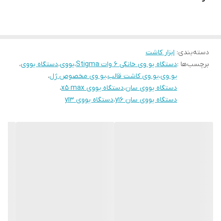
استفاده می‌شوند.
دسته‌بندی
:
ابزار کاشت
برچسب‌ها :
دستگاه یو وی خانگی 6 وات Stigma
،
یووی
،
دستگاه یووی
،
یو وی
،
یو وی کاشت قالب
،
یو وی مخصوص ژل
،
دستگاه یووی سان
،
دستگاه یووی x5 max
،
دستگاه یووی سان y16
،
دستگاه یووی y13