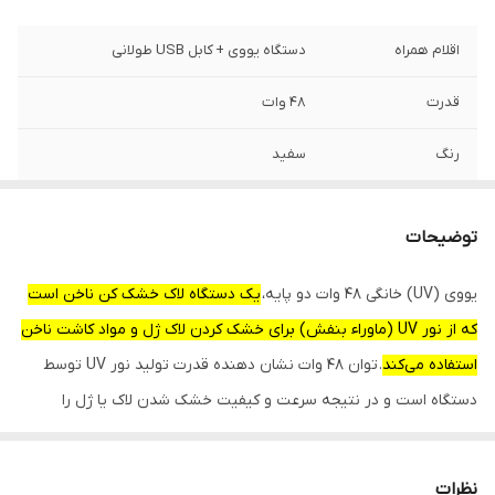
اقلام همراه
دستگاه یووی + کابل USB طولانی
قدرت
48 وات
رنگ
سفید
توضیحات
یووی (UV) خانگی 48 وات دو پایه،
یک دستگاه لاک خشک کن ناخن است
که از نور UV (ماوراء بنفش) برای خشک کردن لاک ژل و مواد کاشت ناخن
استفاده می‌کند
. توان 48 وات نشان دهنده قدرت تولید نور UV توسط
دستگاه است و در نتیجه سرعت و کیفیت خشک شدن لاک یا ژل را
افزایش می‌دهد. "دو پایه" به معنی این است که دستگاه دارای دو پایه
نگهدارنده است که معمولاً برای قرار دادن دست یا پا در داخل دستگاه
نظرات