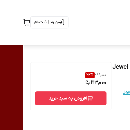
ورود | ثبت‌نام
26
%
289,000
213,000
افزودن به سبد خرید