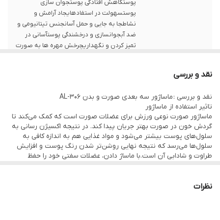
پوستکاهش افتادگی پوستجوان سازی
پوستسهولت در استفادهایجاد آرامش و
نشاطجا به جایی و حمل آسانجنس تیتانیومی و
ضد آبجوانسازی و درخشندگی پوستآسانی در
تمیز کردن و نگهداریچرخش مهره ها به صورت
۳۶۰ درجه
نقد و بررسی
نوع ماساژور
دستی
نقد و بررسی : ماساژور سه بعدی صورت و بدن AL-306
تاثیر استفاده از ماساژور
ماساژور صورت نوعی ورزش برای عضلات صورت است که کمک می‌کند تا
گردش خون در صورت بهتر جریان پیدا کند. در نتیجه اکسیژن رسانی به
سلول‌های پوست بیشتر می‌شود و مواد غذایی هم به اندازه کافی به
سلول‌ها می‌رسد که نتیجه نهایی روشن‌تر شدن رنگ پوست و افزایش
طراوت و شادابی آن است.با ماساژ دادن، عضلات سفتی خود را حفظ
می‌کنند و شل و افتاده نمی‌شوند. علاوه بر تاثیراتی که ماساژ دادن بر روی
شادابی و طراوت پوست دارد، می‌تواند باعث افزایش آرامش و رفع
تنش‌های
نظرات
عصبی در فرد شود و برای درمان سر درد هم مفید است. ماساژور سه
بعدی
صورت و بدن کد AL-306 یکی از این
ماساژورها
است که ‌می‌تواند سبب