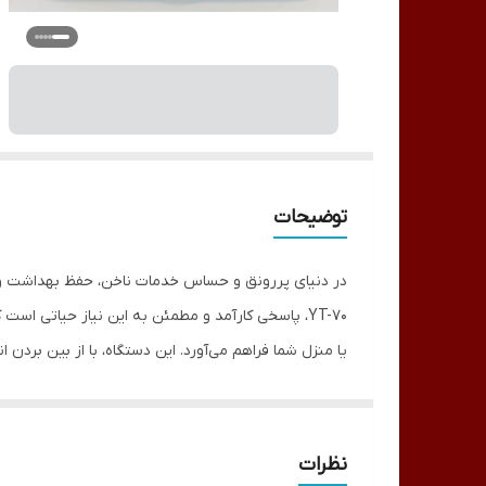
توضیحات
در دنیای پررونق و حساس خدمات ناخن، حفظ بهداشت و اس
YT-70، پاسخی کارآمد و مطمئن به این نیاز حیاتی ا
یا منزل شما فراهم می‌آورد. این دستگاه، با از بین بردن انو
دستگاه استریل YT-70، با بهره‌گیری از
مورد استفاده در کاشت ناخن، مانیکور، پدیکور و سایر خ
ابزار شما نیز کمک شایانی می‌کند. استفاده منظم از این
نظرات