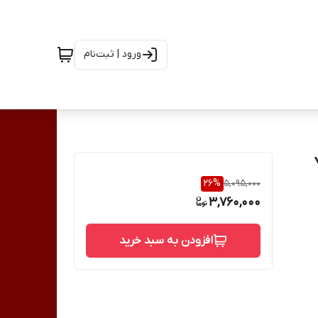
ورود | ثبت‌نام
YT-7
26
%
5,095,000
3,760,000
افزودن به سبد خرید