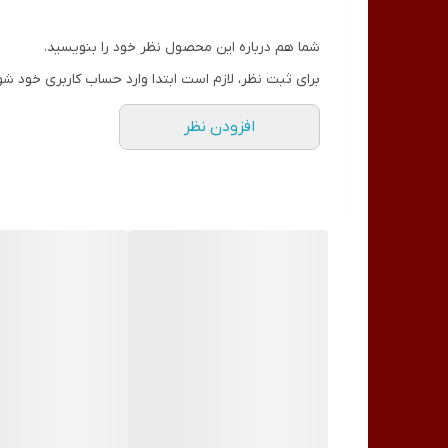
یکی از برجسته‌ترین ویژگ
کنید. این سهولت در کاربری، به شما امکان می‌دهد تا ب
شما هم درباره این محصول نظر خود را بنویسید.
کاری، چه در سالن‌های بزرگ و چه در محیط‌های کوچکتر، 
برای ثبت نظر، لازم است ابتدا وارد حساب کاربری خود شو
عملکرد قدرتمند دستگاه YT-70،
افزودن نظر
و آماده برای مشتری بعدی خواهند بود. این امر نه تنها
سرمایه‌گذاری هوشمندانه، به سرعت جایگاه خود را در لی
برای استفاده از دستگاه، کافی است پس از هر بار استفاده
دستگاه را محکم ببندید و دکمه شروع را فشار دهید. دستگ
اتمام کار، می‌توانید ابزارهای کاملاً استریل شده را از د
بخشی جدایی‌ناپذیر و آسان از روتین کاری شما تبدیل می‌
می‌دهند و مشاهده یک دستگاه استریل فعال در محیط کار،
در حوزه ناخن معر
بهداشتی ارائه دهید.