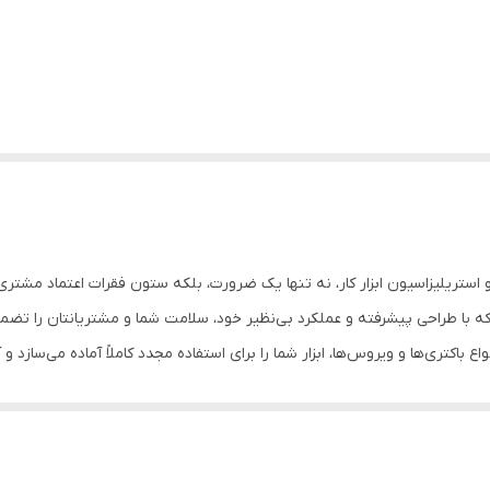
تریلیزاسیون ابزار کار، نه تنها یک ضرورت، بلکه ستون فقرات اعتماد مشتری
ست که با طراحی پیشرفته و عملکرد بی‌نظیر خود، سلامت شما و مشتریانتان را تض
اع باکتری‌ها و ویروس‌ها، ابزار شما را برای استفاده مجدد کاملاً آماده می‌سازد و
 تکنولوژی روز، فرآیند ضدعفونی را با دقت و سرعت بالا انجام می‌دهد. این دستگاه به گون
دمات زیبایی را به بهترین شکل ممکن استریل کند. مکانیزم کارآمد آن، تضمین‌ک
 دستگاه، به طور قابل توجهی خطر انتقال عفونت‌ها را کاهش داده و سطح بهداشت 