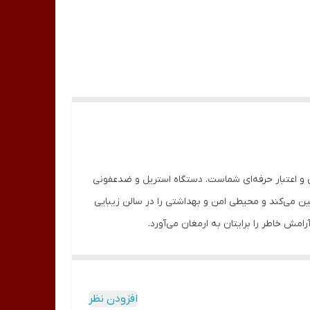
 و اعتبار حرفه‌ای شماست. دستگاه استریل و ضدعفونی
مین می‌کند و محیطی امن و بهداشتی را در سالن زیبایی
 آرامش خاطر را برایتان به ارمغان می‌آورد.
ه‌ای طراحی شده تا طیف وسیعی از ابزارهای فلزی و غیرفلزی
ننده نابودی عوامل بیماری‌زا است و به حفظ طول عمر
کار شما را ارتقاء می‌بخشد.
افزودن نظر