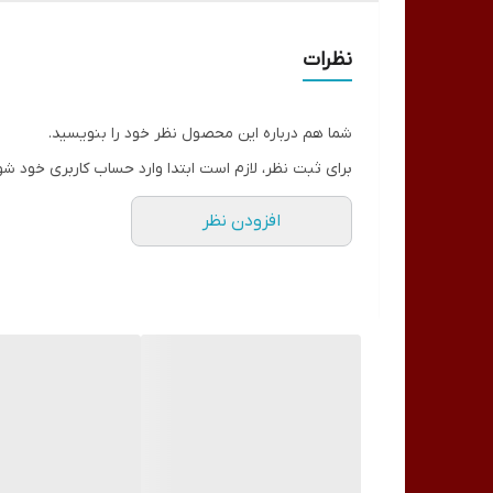
مزیتی که این محصول دارد نیازی به استفاده لیکویید ندا
البته بسیار سلامت تر از آنها می باشند.
نظرات
ویژگی های پلی ژل سالن (Salon)
سوهان کشی کمتر
شما هم درباره این محصول نظر خود را بنویسید.
حساسیت کمتر
برای ثبت نظر، لازم است ابتدا وارد حساب کاربری خود شو
عدم وجود بزرگنمایی بوی ناخوشایند لیکویید
افزودن نظر
عمر بیشتر نسبت به پودر
بدون نیاز به استفاده از لیکویید می باشد که برای
نیاز به زدن لاک و لاک ژل ندارد.
می توان به تنهایی روی ناخن طبیعی کاشت.
مواد بسیار مقاوم و فرم پذیری دارد.
امکان شکستن و لب پر شدن آن به دلیل مقاومت بال
مشخصات :
درصد ژل متوسط