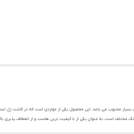
گیرد. این محصول با حجم 60 میلی لیتر که شامل 8 رنگ مختلف است، به عنوان یکی از با کیفیت ترین هاست 
و به مشتریان این امکان را می دهد که از رنگ خود پلی ژل به تنهایی استفاده ک