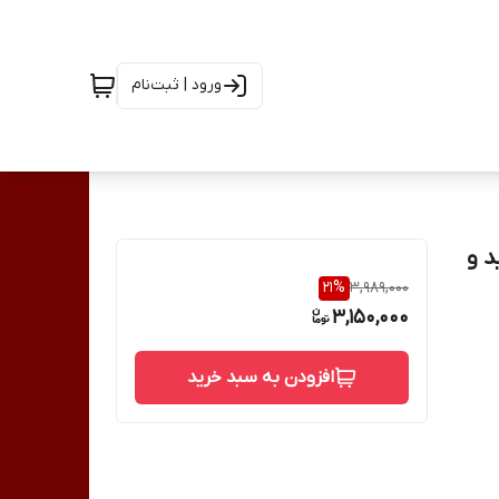
ورود | ثبت‌نام
 آمید و
21
%
3,989,000
3,150,000
افزودن به سبد خرید