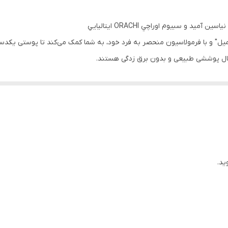
م پودر مات Matte Foundation اوراچی، در "حجم 30 میل" و با فرمولاسیون منحصر به فرد خود، به شما کمک م
نبال پوششی طبیعی و بدون برق زدگی هستند.
نها تمامی نواقص پوست را می‌پوشاند بلکه با کنترل چربی صورت، جلوه‌ای مات و
ز نخواهید بود.
تلط است و می‌تواند به شما کمک کند تا همیشه پوستی بی‌عیب و نقص داشته
ید.