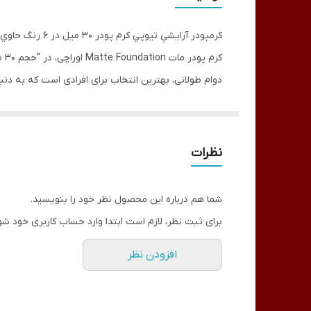
کرمپودر آرايشي تيوپي کرم پودر 30 ميل در 6 رنگ حاوي نياسين آميد و سبيوم اوراچي ORACHI ايتاليايي
کر
دوام طولانی، بهترین انتخاب برای افرادی است که به د
کرم پودر مات اوراچی، با ترکیب منحصر به فرد خود، نه ت
دیگر نگران براق شدن و نیاز به تجدید آرایش در طول رو
نظرات
این محصول، انتخابی ایده‌آل برای پوست‌های چرب و مخ
شما هم درباره این محصول نظر خود را بنویسید.
برای ثبت نظر، لازم است ابتدا وارد حساب کاربری خود شو
افزودن نظر