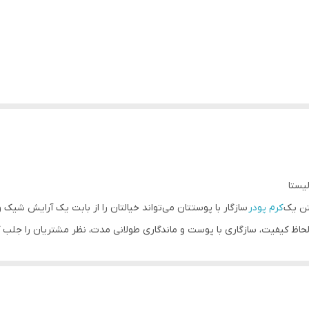
یستا
تن یک
کرم پودر
سازگار با پوستتان می‌تواند خیالتان را از بابت یک آرایش شیک و
لحاظ کیفیت، سازگاری با پوست و ماندگاری طولانی مدت، نظر مشتریان را جلب ک
خاصیت التیام‌ بخشی نیز دارد.
ر می‌رود که به دلیل تماس گسترده با پوست، کیفیت و سازگاری آن با انواع پو
ما را دوچندان کند. بنابراین این محصول در انواع مختلفی به بازار عرضه می‌ش