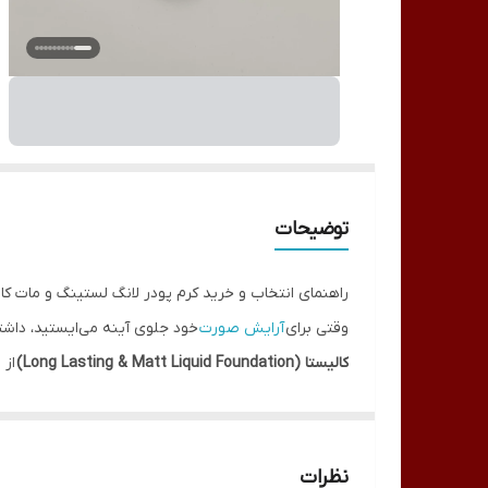
توضیحات
راهنمای انتخاب و خرید کرم پودر لانگ لستینگ و مات کال
وقتی برای
آرایش صورت
خود جلوی آینه می‌ایستید، داش
کالیستا (Long Lasting & Matt Liquid Foundation)
از 
پوست مناسب است. این محصول علاوه بر پوشانندگی بالا، 
کرم پودر جزء اقلام پرمصرف لوازم آرایشی بانوان به شما
پوشاندن لکه‌ها و نقاط ریز پوستی است تا زیبایی چهره ش
نظرات