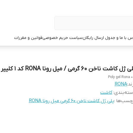
س با ما و جدول ارسال رایگان
سیاست حریم خصوصی
قوانین و مقررات
 ژل کاشت ناخن 60 گرمی / میل رونا RONA کد 1 کلییر
Poly gel Rona 0
ند:
RONA
ته‌بندی
:
کاشت
چسب‌ها :
پلی ژل کاشت ناخن 60 گرمی میل رونا RONA