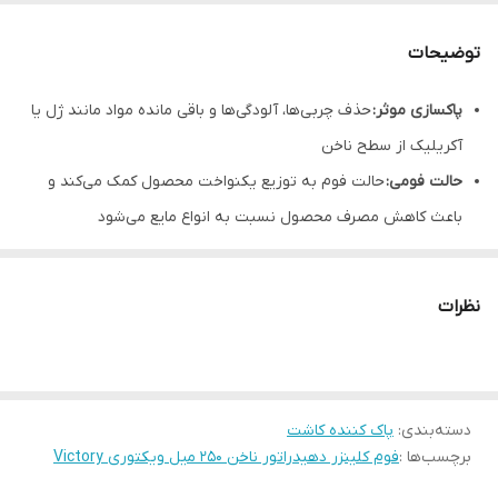
توضیحات
پاکسازی موثر:
حذف چربی‌ها، آلودگی‌ها و باقی مانده مواد مانند ژل یا
آکریلیک از سطح ناخن
حالت فومی:
حالت فوم به توزیع یکنواخت محصول کمک می‌کند و
باعث کاهش مصرف محصول نسبت به انواع مایع می‌شود
فوم کلینزر ناخن کرون یکی از محصولات مراقبتی برای ناخن است که
به صورت فوم عرضه می شود.
نظرات
این‌ محصول برای‌ پاکسازی‌ و تمیز کردن‌ ناخن‌ها، حذف آلودگی‌ها،
چربی‌ها و باقی مانده‌ مواد از سطح ناخن‌ها طراحی‌ شده‌ است.
مناسب استفاده طولانی مدت است و به راحتی می‌تواند ناخن‌ها را از
دسته‌بندی
:
پاک کننده کاشت
هر گونه مواد اضافی قبل از اعمال لاک، ژل یا سایر درمان‌ها پاک کند.
برچسب‌ها :
فوم کلینزر دهیدراتور ناخن 250 میل ویکتوری Victory
این نوع فوم معمولا" برای افرادی که به مراقبت از ناخن‌های خود