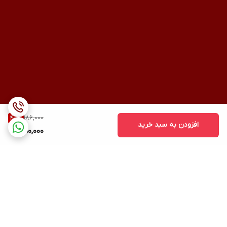
186,000
40
%
افزودن به سبد خرید
110,000