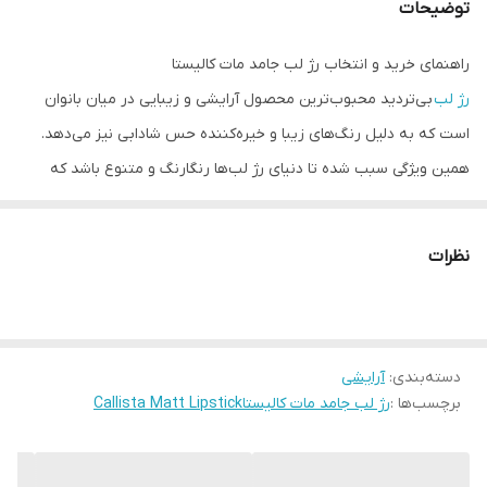
توضیحات
راهنمای خرید و انتخاب رژ لب جامد مات کالیستا
رژ لب
بی‌تردید محبوب‌ترین محصول آرایشی و زیبایی در میان بانوان
است که به دلیل رنگ‌های زیبا و خیره‌کننده حس شادابی نیز می‌دهد.
همین ویژگی سبب شده تا دنیای رژ لب‌ها رنگارنگ و متنوع باشد که
دامنه وسیعی از رژلب‌ های مات، مدادی، مایع، اکلیلی و براق را در بر
می‌گیرند.
رژ لب جامد مات کالیستا (Matt Lipstick)
این ویژگی را دارد که
نظرات
هم جلوه طبیعی به آرایش لب‌های شما بدهد و هم با برخورداری از مواد
غنی و ویتامینه، پوست لب را بازسازی و چروک‌های ریز اطراف لب را
ترمیم کند.
دسته‌بندی
:
آرایشی
رژ لب‌ مات با وجود تنوع در دنیای
رژ لب‌ ها
، هنوز طرفداران زیادی دارد و
برچسب‌ها :
رژ لب جامد مات کالیستاCallista Matt Lipstick
برای آن‌هایی که می‌خواهند با استفاده از رژ لب، چهره خود را شاداب و
سرزنده نشان دهند، انتخاب اول است. رژ لب‌ های مات به خصوص در
بین کسانی که نمی‌خواهند روزانه آرایش کامل و یا غلیظی داشته باشند و