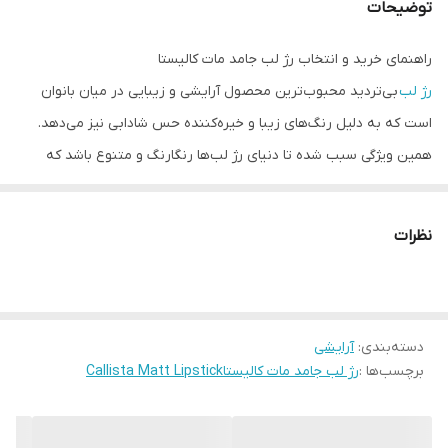
توضیحات
راهنمای خرید و انتخاب رژ لب جامد مات کالیستا
رژ لب
بی‌تردید محبوب‌ترین محصول آرایشی و زیبایی در میان بانوان
است که به دلیل رنگ‌های زیبا و خیره‌کننده حس شادابی نیز می‌دهد.
همین ویژگی سبب شده تا دنیای رژ لب‌ها رنگارنگ و متنوع باشد که
دامنه وسیعی از رژلب‌ های مات، مدادی، مایع، اکلیلی و براق را در بر
می‌گیرند.
رژ لب جامد مات کالیستا (Matt Lipstick)
این ویژگی را دارد که
نظرات
هم جلوه طبیعی به آرایش لب‌های شما بدهد و هم با برخورداری از مواد
غنی و ویتامینه، پوست لب را بازسازی و چروک‌های ریز اطراف لب را
ترمیم کند.
دسته‌بندی
:
آرایشی
رژ لب‌ مات با وجود تنوع در دنیای
رژ لب‌ ها
، هنوز طرفداران زیادی دارد و
برچسب‌ها :
رژ لب جامد مات کالیستاCallista Matt Lipstick
برای آن‌هایی که می‌خواهند با استفاده از رژ لب، چهره خود را شاداب و
سرزنده نشان دهند، انتخاب اول است. رژ لب‌ های مات به خصوص در
بین کسانی که نمی‌خواهند روزانه آرایش کامل و یا غلیظی داشته باشند و