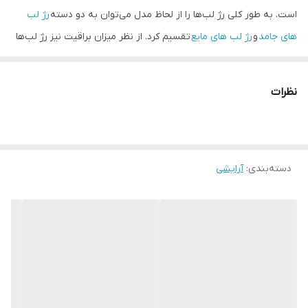
است. به طور کلی رژ لب‌ها را از لحاظ مدل می‌توان به دو دسته
رژ لب‌
های جامد
و
رژ لب‌ های مایع
تقسیم کرد. از نظر میزان براقیت نیز رژ لب‌ها
به دو دسته کلی مات و براق تقسیم می‌شوند.
رژ لب مایع مات کالیستا
(Stain Matt Lipgloss)
از دسته رژهای مایع و مات محسوب می‌شود که
نظرات
بیشتر توسط دختران و خانم‌های جوان مورد استفاده قرار می‌گیرد.
استفاده از رژ لب های مایع نسبت به رژ لب های جامد ساده‌تر بوده و
استفاده آن‌ها از طریق یک قلم موی مخصوص که در خود رژ قرار دارد،
دسته‌بندی
:
آرایشی
صورت می‌گیرد. طیف رنگ رژ لب مایع مات کالیستا مدل استین ۱۲ رنگ
دارد که در نوع خود بسیار متنوع است. گفتنی است
محصولات کالیستا
از
بهترین مواد اولیه ساخت شرکت‌های پیشرفته اروپایی و با رعایت
استانداردهای جهانی تولید می‌شوند که از نظر کیفیت با بهترین
محصولات شرکت‌های خارجی رقابت می‌کنند.
رژ لب مایع مات کالیستا بافت مات و مخملی دارد. این خاصیت این
محصول سبب پوشش دهی عمقی آن می‌شود.