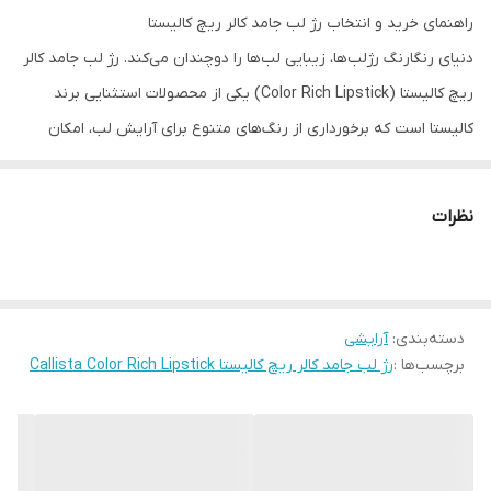
راهنمای خرید و انتخاب رژ لب جامد کالر ریچ کالیستا
دنیای رنگارنگ رژلب‌ها، زیبایی لب‌ها را دوچندان می‌کند. رژ لب جامد کالر
ریچ کالیستا (Color Rich Lipstick) یکی از محصولات استثنایی برند
کالیستا است که برخورداری از رنگ‌های متنوع برای آرایش لب، امکان
استفاده از آن برای خانم‌ها در رده‌های سنی مختلف با تمام سلیقه‌ها را
فراهم کرده است. برند
کالیستا
تمام تلاش خود را به کار برده است تا با
نظرات
ارائه رنگ‌های متنوع، دنیای رنگارنگی را برای مشتریان رژلب‌های خود به
ارمغان آورد. رژلب جامد کالر ریچ کالیستا در ۱۲ رنگ طراحی شده که همگی
از رنگ قرمز به عنوان پایه رنگ مشتق شده‌اند؛ این ویژگی شور و حرارت را
دسته‌بندی
:
آرایشی
در لب‌های شما تداعی خواهد کرد. بنابراین اگر دوست دارید با رژلب‌های
برچسب‌ها :
رژ لب جامد کالر ریچ کالیستا Callista Color Rich Lipstick
خود در جمع‌های دوستانه و مهمانی‌ها متفاوت باشید، رژ لب جامد کالر
ریچ کالیستا انتخاب مناسبی است.
از ویژگی‌های رژلب جامد کالر ریچ کالیستا استفاده از موم عسل برای
بازسازی پوست لب است. همانطور که می‌دانید استفاده از مداوم از