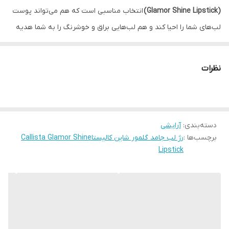
(Glamor Shine Lipstick)
انتخاب مناسبی است که هم می‌تواند پوست
لب‌های شما را احیا کند و هم لب‌هایی براق و خوشرنگ را به شما هدیه
دهد. رژلب جامد گلمور شاین کالیستا به خاطر رطوبت زیادی که به لب‌ها
می‌دهد، نه تنها از خشکی پوست جلوگیری می‌کند، بلکه به دلیل ترکیبات
نظرات
ویتامینه، آن را بازسازی می‌کند. رژ لب جامد گلمور شاین کالیستا دارای
ساختار جامد و بافتی نرم و روان جهت سهولت استفاده، در ۸ رنگ زیبا و
متناسب با هر نوع آرایش عرضه شده است. رژلب جامد گلمور شاین
دسته‌بندی
:
آرایشی
کالیستا به خصوص برای آن دسته از افرادی که می‌خواهند
رژ لب‌ های
برچسب‌ها :
رژ لب جامد گلمور شاین کالیستاCallista Glamor Shine
جامد
و در عین حال براق داشته باشند، گزینه مناسبی است.
Lipstick
یکی از ویژگی‌های رژ لب گلمور شاین کالیستا برخورداری از رنگدانه‌های
غنی، با پوشش‌دهی یکنواخت و ماندگاری مناسب است که لب‌ها را
آبرسانی کرده و آن را مرطوب نگه می‌دارد.
در تولید این
رژ لب کالیستا
از روغن جوجوبا استفاده شده است که
حاوی ویتامین‌ها و مواد معدنی مهم مانند ویتامین E و B، روی، مس،