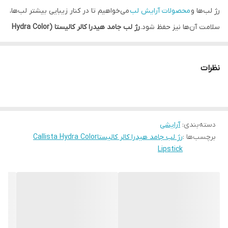
رژ لب‌ها و
محصولات آرایش لب
می‌خواهیم تا در کنار زیبایی بیشتر لب‌ها،
سلامت آن‌ها نیز حفظ شود.
رژ لب جامد هیدرا کالر کالیستا (Hydra Color
Lipstick)
همه این ویژگی‌ها را یکجا در خود جمع کرده است تا علاوه بر
داشتن یک حس خوب و رنگی، از محافظت از آن‌ها در برابر خشکی و
نظرات
پوست پوست شدن لب اطمینان یابید. برخورداری از ترکیباتی با
استانداردهای بین المللی، پوشش رنگی عالی، قیمت مناسب و ماندگاری
این محصول، استقبال بانوان را به دنبال داشته است.
دسته‌بندی
:
آرایشی
در اهمیت رژ لب به عنوان پرمصرف‌ترین و محبوب‌ترین لوازم آرایشی در
برچسب‌ها :
رژ لب جامد هیدرا کالر کالیستاCallista Hydra Color
بین بانوان، همین بس که هیچ آرایشی بدون رژ لب کامل نیست، زیرا
Lipstick
همین رژ لب که به نظر ساده و پرتکرار به نظر می‌رسد، می‌تواند حتی به
تنهایی ظاهری آراسته را بر چهره شما بنشاند. پرکاربرد بودن رژ لب‌ها
سبب شده تا تولیدکنندگان به دنبال تلفیق حس زیبایی و حفظ سلامت
لب‌ها در ارائه این محصول آرایشی باشند و از این رو رژلب جامد هیدرا
کالر کالیستا توانسته با بهره گرفتن از مواد مرغوب و ترکیبات ویتامینه،